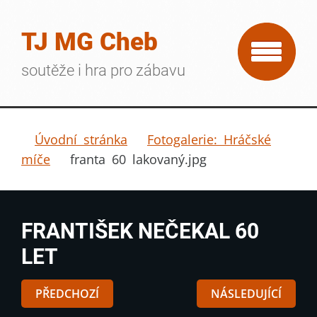
TJ MG Cheb
soutěže i hra pro zábavu
Úvodní stránka
Fotogalerie: Hráčské
míče
franta 60 lakovaný.jpg
FRANTIŠEK NEČEKAL 60
LET
PŘEDCHOZÍ
NÁSLEDUJÍCÍ