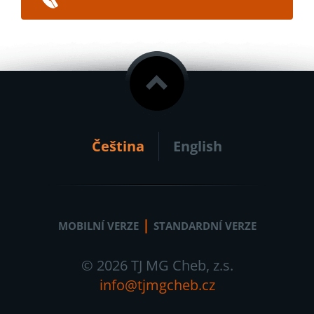
Čeština
English
|
MOBILNÍ VERZE
STANDARDNÍ VERZE
© 2026 TJ MG Cheb, z.s.
info@tjmgcheb.cz