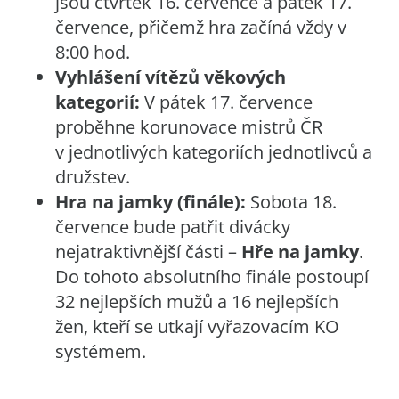
jsou čtvrtek 16. července a pátek 17.
července, přičemž hra začíná vždy v
8:00 hod.
Vyhlášení vítězů věkových
kategorií:
V pátek 17. července
proběhne korunovace mistrů ČR
v jednotlivých kategoriích jednotlivců a
družstev.
Hra na jamky (finále):
Sobota 18.
července bude patřit divácky
nejatraktivnější části –
Hře na jamky
.
Do tohoto absolutního finále postoupí
32 nejlepších mužů a 16 nejlepších
žen, kteří se utkají vyřazovacím KO
systémem.