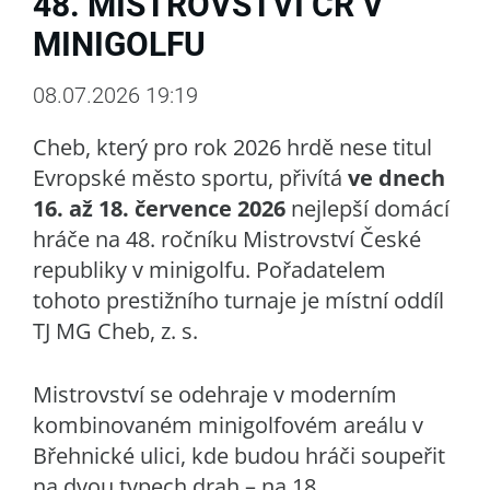
48. MISTROVSTVÍ ČR V
MINIGOLFU
08.07.2026 19:19
Cheb, který pro rok 2026 hrdě nese titul
Evropské město sportu, přivítá
ve dnech
16. až 18. července 2026
nejlepší domácí
hráče na 48. ročníku Mistrovství České
republiky v minigolfu. Pořadatelem
tohoto prestižního turnaje je místní oddíl
TJ MG Cheb, z. s.
Mistrovství se odehraje v moderním
kombinovaném minigolfovém areálu v
Břehnické ulici, kde budou hráči soupeřit
na dvou typech drah – na 18