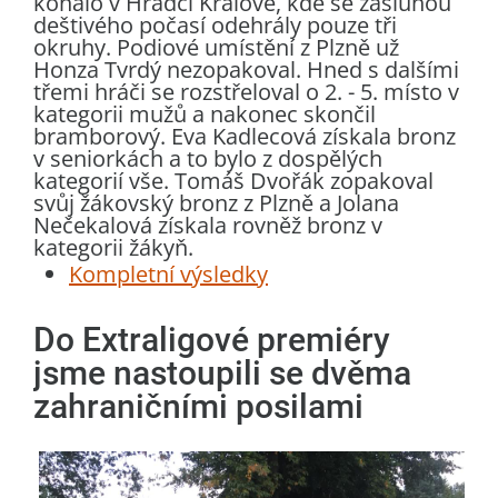
konalo v Hradci Králové, kde se zásluhou
deštivého počasí odehrály pouze tři
okruhy. Podiové umístění z Plzně už
Honza Tvrdý nezopakoval. Hned s dalšími
třemi hráči se rozstřeloval o 2. - 5. místo v
kategorii mužů a nakonec skončil
bramborový. Eva Kadlecová získala bronz
v seniorkách a to bylo z dospělých
kategorií vše. Tomáš Dvořák zopakoval
svůj žákovský bronz z Plzně a Jolana
Nečekalová získala rovněž bronz v
kategorii žákyň.
Kompletní výsledky
Do Extraligové premiéry
jsme nastoupili se dvěma
zahraničními posilami