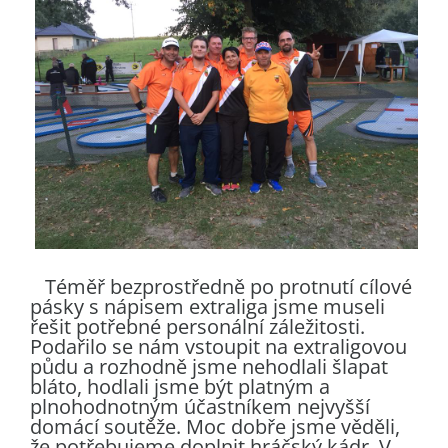
Téměř bezprostředně po protnutí cílové
pásky s nápisem extraliga jsme museli
řešit potřebné personální záležitosti.
Podařilo se nám vstoupit na extraligovou
půdu a rozhodně jsme nehodlali šlapat
bláto, hodlali jsme být platným a
plnohodnotným účastníkem nejvyšší
domácí soutěže. Moc dobře jsme věděli,
že potřebujeme doplnit hráčský kádr. V