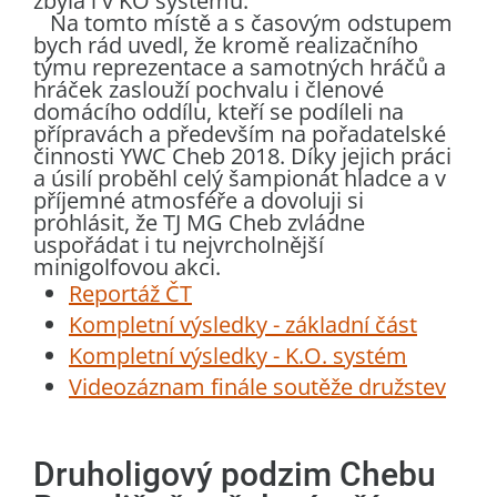
zbyla i v KO systému.
Na tomto místě a s časovým odstupem
bych rád uvedl, že kromě realizačního
týmu reprezentace a samotných hráčů a
hráček zaslouží pochvalu i členové
domácího oddílu, kteří se podíleli na
přípravách a především na pořadatelské
činnosti YWC Cheb 2018. Díky jejich práci
a úsilí proběhl celý šampionát hladce a v
příjemné atmosféře a dovoluji si
prohlásit, že TJ MG Cheb zvládne
uspořádat i tu nejvrcholnější
minigolfovou akci.
Reportáž ČT
Kompletní výsledky - základní část
Kompletní výsledky - K.O. systém
Videozáznam finále soutěže družstev
Druholigový podzim Chebu