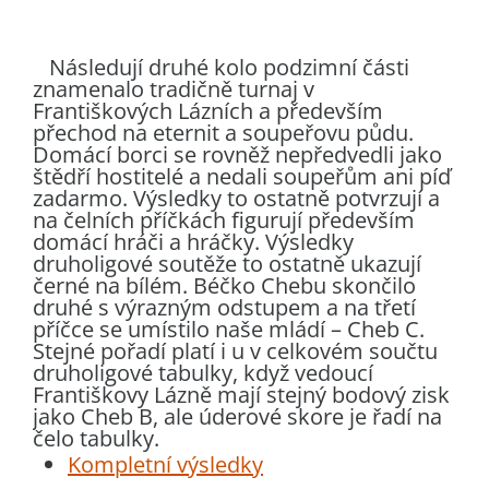
Následují druhé kolo podzimní části
znamenalo tradičně turnaj v
Františkových Lázních a především
přechod na eternit a soupeřovu půdu.
Domácí borci se rovněž nepředvedli jako
štědří hostitelé a nedali soupeřům ani píď
zadarmo. Výsledky to ostatně potvrzují a
na čelních příčkách figurují především
domácí hráči a hráčky. Výsledky
druholigové soutěže to ostatně ukazují
černé na bílém. Béčko Chebu skončilo
druhé s výrazným odstupem a na třetí
příčce se umístilo naše mládí – Cheb C.
Stejné pořadí platí i u v celkovém součtu
druholigové tabulky, když vedoucí
Františkovy Lázně mají stejný bodový zisk
jako Cheb B, ale úderové skore je řadí na
čelo tabulky.
Kompletní výsledky