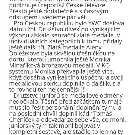
podtrhuje i reportáž České televize.
Přesto ještě dodatečně a s časovým
odstupem uvedeme pár vět.
Pro Českou republiku bylo YWC doslova
zlatou žní. Družstvo dívek po vynikajícím
výkonu získalo senzační zlaté medaile. V
individuálních kategoriích k tomu přidaly
ještě další tři. Zlatá medaile Aleny
Doleželové byla skvělou třešničkou na
dortu, kterou umocnila ještě Monika
Minaříková bronzovou medailí. V KO
systému Monika překvapila ještě více,
když dosáhla vynikajícího úspěchu a svoji
medailovou sbírku doplnila o další kus a
to rovnou ten nejcennější !!!
Družstvo juniorů se medailové odměny
nedočkalo. Těsně před začátkem turnaje
muselo řešit personální doplnění týmu a
na poslední chvíli doplnil kádr Tomáš
Cheníček a odevzdal ze sebe vše, co mohl.
Juniorský tým tak mohl bojovat v
kompletní sestavě, ale stačilo to jen na ty