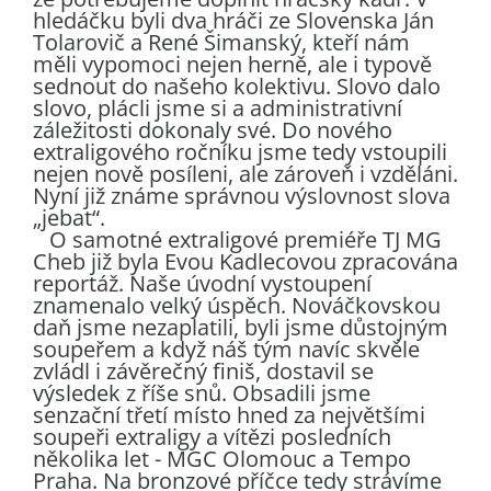
hledáčku byli dva hráči ze Slovenska Ján
Tolarovič a René Šimanský, kteří nám
měli vypomoci nejen herně, ale i typově
sednout do našeho kolektivu. Slovo dalo
slovo, plácli jsme si a administrativní
záležitosti dokonaly své. Do nového
extraligového ročníku jsme tedy vstoupili
nejen nově posíleni, ale zároveň i vzděláni.
Nyní již známe správnou výslovnost slova
„jebat“.
O samotné extraligové premiéře TJ MG
Cheb již byla Evou Kadlecovou zpracována
reportáž. Naše úvodní vystoupení
znamenalo velký úspěch. Nováčkovskou
daň jsme nezaplatili, byli jsme důstojným
soupeřem a když náš tým navíc skvěle
zvládl i závěrečný finiš, dostavil se
výsledek z říše snů. Obsadili jsme
senzační třetí místo hned za největšími
soupeři extraligy a vítězi posledních
několika let - MGC Olomouc a Tempo
Praha. Na bronzové příčce tedy strávíme