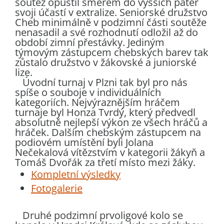
soutěž opustil směrem do vyšších pater
svoji účastí v extralize. Seniorské družstvo
Cheb minimálně v podzimní části soutěže
nenasadil a své rozhodnutí odložil až do
období zimní přestávky. Jediným
týmovým zástupcem chebských barev tak
zůstalo družstvo v žákovské a juniorské
lize.
Úvodní turnaj v Plzni tak byl pro nás
spíše o souboje v individuálních
kategoriích. Nejvýraznějším hráčem
turnaje byl Honza Tvrdý, který předvedl
absolutně nejlepší výkon ze všech hráčů a
hráček. Dalším chebským zástupcem na
podiovém umístění byli Jolana
Nečekalová vítězstvím v kategorii žákyň a
Tomáš Dvořák za třetí místo mezi žáky.
Kompletní výsledky
Fotogalerie
Druhé podzimní prvoligové kolo se