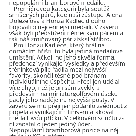
nepopulární bramborové medaile.
Premiérovou kategorií byla soutěž
smíšených párů, kde naši zástupci Alena
Doleželová a Honza Kadlec dlouho
bojovali o nejcennější medaili. V závěru
však byli předstiženi německým párem a
tak náš zmiňovaný pár získal stříbro.
Pro Honzu Kadlece, který hrál na
domácím hřišti. to byla jediná medailové
umístění. Ačkoli ho jeho skvělá forma,
předchozí vynikající výsledky a především
tréninková píle řadila mezi nejvyšší
favority, skončil těsně pod branami
individuálního úspěchu. Přeci jen udělal
více chyb, než je on sám zvyklý a
především na miniaturgolfovém úseku
padly jeho naděje na nejvyšší posty. V
závěru se mu přeji jen podařilo zvednout z
popela a vynikajícím finišem atakoval
medailovou příčku. V celkovém součtu za
ní zaostal o jeden jediný úder.
Nepopulární bramborová pozice na něj