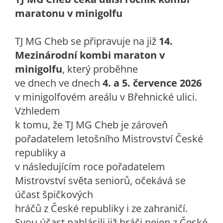
maratonu v minigolfu
TJ MG Cheb se připravuje na již
14.
Mezinárodní kombi maraton v
minigolfu
, který proběhne
ve dnech ve dnech
4. a 5. července 2026
v minigolfovém areálu v Břehnické ulici.
Vzhledem
k tomu, že TJ MG Cheb je zároveň
pořadatelem letošního Mistrovství České
republiky a
v následujícím roce pořadatelem
Mistrovství světa seniorů, očekává se
účast špičkových
hráčů z České republiky i ze zahraničí.
Svou účast nahlásili již hráči nejen z České