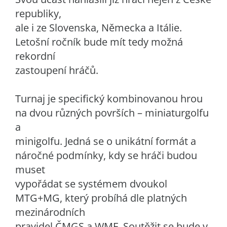
republiky,
ale i ze Slovenska, Německa a Itálie.
Letošní ročník bude mít tedy možná
rekordní
zastoupení hráčů.
Turnaj je specifický kombinovanou hrou
na dvou různých površích – miniaturgolfu
a
minigolfu. Jedná se o unikátní formát a
náročné podmínky, kdy se hráči budou
muset
vypořádat se systémem dvoukol
MTG+MG, který probíhá dle platných
mezinárodních
pravidel ČMGS a WMF. Soutěžit se bude v