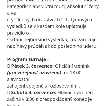
kategoriích absolutní muži, absolutní ženy
a ve
čtyřčlenných družstvech 2. U týmových
výsledků se v každém kole uplatňuje
pravidlo o
škrtání nejhoršího výsledku, což zaručuje
napínavý průběh až do posledního úderu .
Program turnaje :

Pátek 3. července:
Oficiální trénink
(pro veřejnost uzavřeno)
a v 18:00
slavnostní
zahájení spojené s rozlosováním .

Sobota 4. července:
Hlavní hrací den
začíná v 8:00 a předpokládaný konec je
kolem