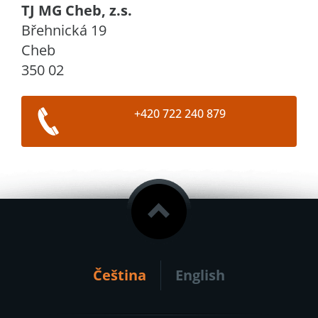
TJ MG Cheb, z.s.
Břehnická 19
Cheb
350 02
+420 722 240 879
Čeština
English