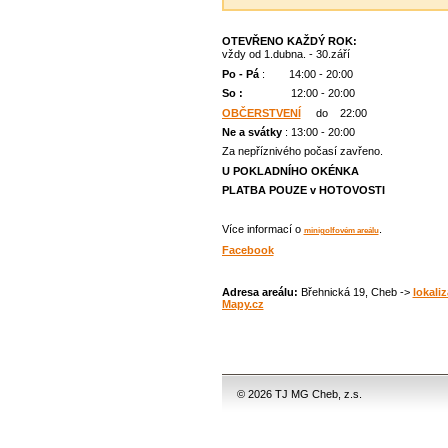
OTEVŘENO KAŽDÝ ROK:
vždy od 1.dubna. - 30.září
Po - Pá
: 14:00 - 20:00
So :
12:00 - 20:00
OBČERSTVENÍ
do 22:00
Ne
a svátky
: 13:00 - 20:00
Za nepříznivého počasí zavřeno.
U POKLADNÍHO OKÉNKA
PLATBA POUZE v HOTOVOSTI
Více informací o
.
minigolfovém areálu
Facebook
Adresa areálu:
Břehnická 19, Cheb ->
lokali
Mapy.cz
© 2026 TJ MG Cheb, z.s.