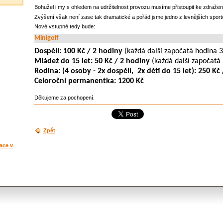
Bohužel i my s ohledem na udržitelnost provozu musíme přistoupit ke zdraže
Zvýšení však není zase tak dramatické a pořád jsme jedno z levnějších sport
Nové vstupné tedy bude:
Minigolf
Dospělí: 100 Kč / 2 hodiny
(každá další započatá hodina 3
Mládež do 15 let: 50 Kč / 2 hodiny
(každá další započatá 
Rodina: (4 osoby - 2x dospělí, 2x děti do 15 let): 250 Kč
Celoroční permanentka: 1200 Kč
Děkujeme za pochopení.
Zpět
zace v