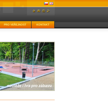
PRO VEŘEJNOST
KONTAKT
soutěže i hra pro zábavu