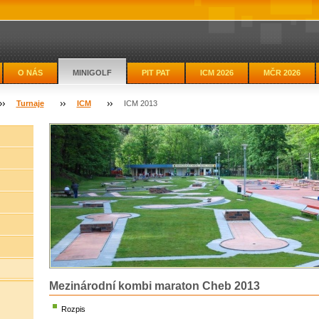
O NÁS
MINIGOLF
PIT PAT
ICM 2026
MČR 2026
Turnaje
ICM
ICM 2013
Mezinárodní kombi maraton Cheb 2013
Rozpis