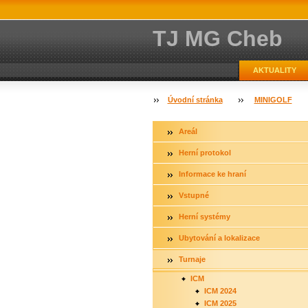
TJ MG Cheb
AKTUALITY
Úvodní stránka
MINIGOLF
Areál
Herní protokol
Informace ke hraní
Vstupné
Herní systémy
Ubytování a lokalizace
Turnaje
ICM
ICM 2024
ICM 2025