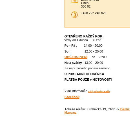
Cheb
350 02
+420 722 240 879
OTEVŘENO KAŽDÝ ROK:
vždy od 1.dubna. - 30.září
Po - Pá
: 14:00 - 20:00
So :
12:00 - 20:00
OBČERSTVENÍ
do 22:00
Ne
a svátky
: 13:00 - 20:00
Za nepříznivého počasí zavřeno.
U POKLADNÍHO OKÉNKA
PLATBA POUZE v HOTOVOSTI
Více informací o
.
minigolfovém areálu
Facebook
Adresa areálu:
Břehnická 19, Cheb ->
lokali
Mapy.cz