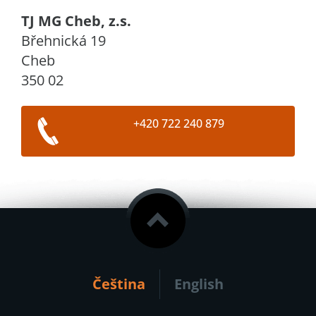
TJ MG Cheb, z.s.
Břehnická 19
Cheb
350 02
+420 722 240 879
Čeština
English