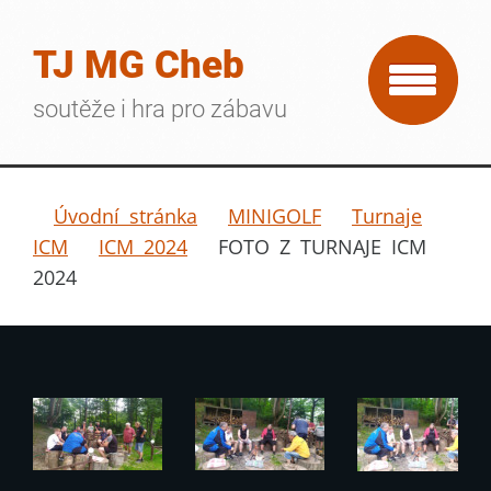
TJ MG Cheb
soutěže i hra pro zábavu
Úvodní stránka
MINIGOLF
Turnaje
ICM
ICM 2024
FOTO Z TURNAJE ICM
2024